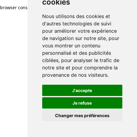
cookies
cookies
browser console for more information)
.
Nous utilisons des cookies et
Nous utilisons des cookies et
d'autres technologies de suivi
d'autres technologies de suivi
pour améliorer votre expérience
pour améliorer votre expérience
de navigation sur notre site, pour
de navigation sur notre site, pour
vous montrer un contenu
vous montrer un contenu
personnalisé et des publicités
personnalisé et des publicités
ciblées, pour analyser le trafic de
ciblées, pour analyser le trafic de
notre site et pour comprendre la
notre site et pour comprendre la
provenance de nos visiteurs.
provenance de nos visiteurs.
J'accepte
J'accepte
Je refuse
Je refuse
Changer mes préférences
Changer mes préférences