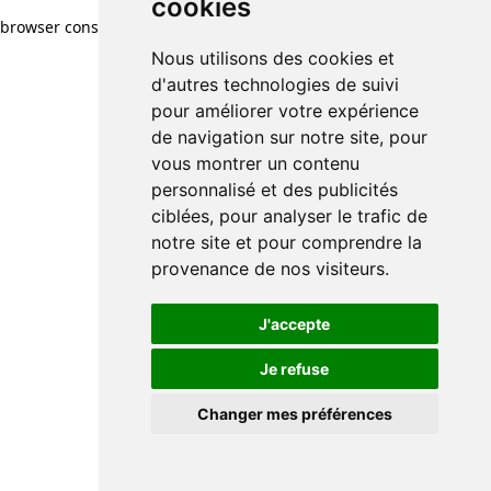
cookies
cookies
browser console for more information)
.
Nous utilisons des cookies et
Nous utilisons des cookies et
d'autres technologies de suivi
d'autres technologies de suivi
pour améliorer votre expérience
pour améliorer votre expérience
de navigation sur notre site, pour
de navigation sur notre site, pour
vous montrer un contenu
vous montrer un contenu
personnalisé et des publicités
personnalisé et des publicités
ciblées, pour analyser le trafic de
ciblées, pour analyser le trafic de
notre site et pour comprendre la
notre site et pour comprendre la
provenance de nos visiteurs.
provenance de nos visiteurs.
J'accepte
J'accepte
Je refuse
Je refuse
Changer mes préférences
Changer mes préférences