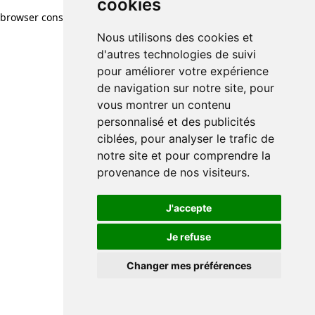
cookies
cookies
browser console for more information)
.
Nous utilisons des cookies et
Nous utilisons des cookies et
d'autres technologies de suivi
d'autres technologies de suivi
pour améliorer votre expérience
pour améliorer votre expérience
de navigation sur notre site, pour
de navigation sur notre site, pour
vous montrer un contenu
vous montrer un contenu
personnalisé et des publicités
personnalisé et des publicités
ciblées, pour analyser le trafic de
ciblées, pour analyser le trafic de
notre site et pour comprendre la
notre site et pour comprendre la
provenance de nos visiteurs.
provenance de nos visiteurs.
J'accepte
J'accepte
Je refuse
Je refuse
Changer mes préférences
Changer mes préférences