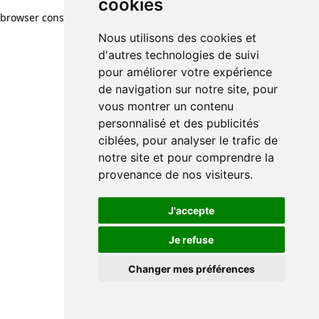
cookies
cookies
browser console for more information)
.
Nous utilisons des cookies et
Nous utilisons des cookies et
d'autres technologies de suivi
d'autres technologies de suivi
pour améliorer votre expérience
pour améliorer votre expérience
de navigation sur notre site, pour
de navigation sur notre site, pour
vous montrer un contenu
vous montrer un contenu
personnalisé et des publicités
personnalisé et des publicités
ciblées, pour analyser le trafic de
ciblées, pour analyser le trafic de
notre site et pour comprendre la
notre site et pour comprendre la
provenance de nos visiteurs.
provenance de nos visiteurs.
J'accepte
J'accepte
Je refuse
Je refuse
Changer mes préférences
Changer mes préférences