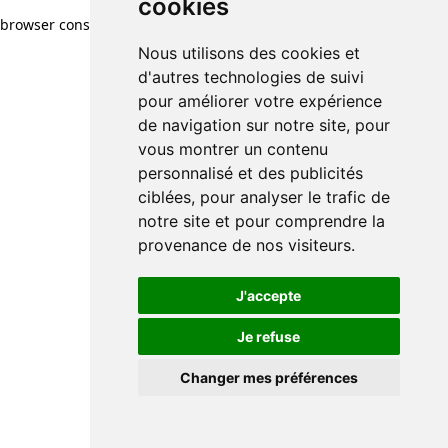
cookies
cookies
browser console for more information)
.
Nous utilisons des cookies et
Nous utilisons des cookies et
d'autres technologies de suivi
d'autres technologies de suivi
pour améliorer votre expérience
pour améliorer votre expérience
de navigation sur notre site, pour
de navigation sur notre site, pour
vous montrer un contenu
vous montrer un contenu
personnalisé et des publicités
personnalisé et des publicités
ciblées, pour analyser le trafic de
ciblées, pour analyser le trafic de
notre site et pour comprendre la
notre site et pour comprendre la
provenance de nos visiteurs.
provenance de nos visiteurs.
J'accepte
J'accepte
Je refuse
Je refuse
Changer mes préférences
Changer mes préférences