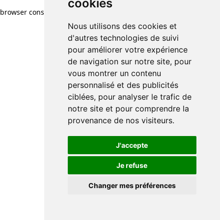
cookies
cookies
browser console for more information)
.
Nous utilisons des cookies et
Nous utilisons des cookies et
d'autres technologies de suivi
d'autres technologies de suivi
pour améliorer votre expérience
pour améliorer votre expérience
de navigation sur notre site, pour
de navigation sur notre site, pour
vous montrer un contenu
vous montrer un contenu
personnalisé et des publicités
personnalisé et des publicités
ciblées, pour analyser le trafic de
ciblées, pour analyser le trafic de
notre site et pour comprendre la
notre site et pour comprendre la
provenance de nos visiteurs.
provenance de nos visiteurs.
J'accepte
J'accepte
Je refuse
Je refuse
Changer mes préférences
Changer mes préférences