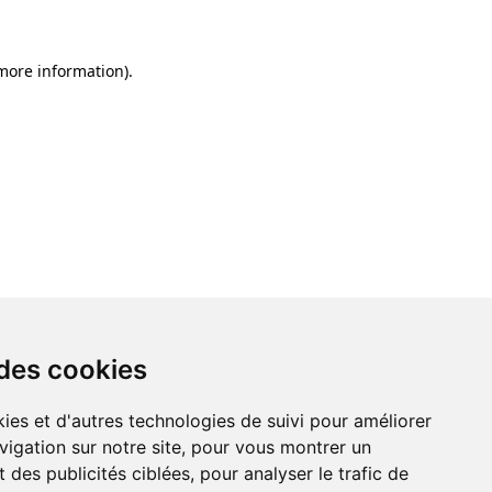
 more information)
.
 des cookies
 des cookies
ies et d'autres technologies de suivi pour améliorer
ies et d'autres technologies de suivi pour améliorer
vigation sur notre site, pour vous montrer un
vigation sur notre site, pour vous montrer un
 des publicités ciblées, pour analyser le trafic de
 des publicités ciblées, pour analyser le trafic de