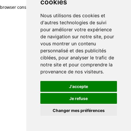
cookies
cookies
browser console for more information)
.
Nous utilisons des cookies et
Nous utilisons des cookies et
d'autres technologies de suivi
d'autres technologies de suivi
pour améliorer votre expérience
pour améliorer votre expérience
de navigation sur notre site, pour
de navigation sur notre site, pour
vous montrer un contenu
vous montrer un contenu
personnalisé et des publicités
personnalisé et des publicités
ciblées, pour analyser le trafic de
ciblées, pour analyser le trafic de
notre site et pour comprendre la
notre site et pour comprendre la
provenance de nos visiteurs.
provenance de nos visiteurs.
J'accepte
J'accepte
Je refuse
Je refuse
Changer mes préférences
Changer mes préférences