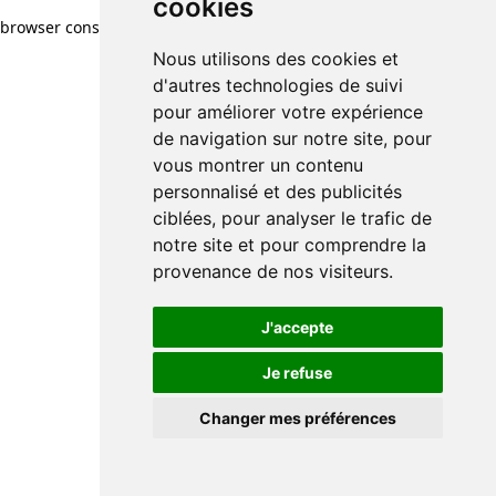
cookies
cookies
browser console for more information)
.
Nous utilisons des cookies et
Nous utilisons des cookies et
d'autres technologies de suivi
d'autres technologies de suivi
pour améliorer votre expérience
pour améliorer votre expérience
de navigation sur notre site, pour
de navigation sur notre site, pour
vous montrer un contenu
vous montrer un contenu
personnalisé et des publicités
personnalisé et des publicités
ciblées, pour analyser le trafic de
ciblées, pour analyser le trafic de
notre site et pour comprendre la
notre site et pour comprendre la
provenance de nos visiteurs.
provenance de nos visiteurs.
J'accepte
J'accepte
Je refuse
Je refuse
Changer mes préférences
Changer mes préférences