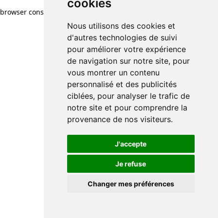
cookies
cookies
browser console for more information)
.
Nous utilisons des cookies et
Nous utilisons des cookies et
d'autres technologies de suivi
d'autres technologies de suivi
pour améliorer votre expérience
pour améliorer votre expérience
de navigation sur notre site, pour
de navigation sur notre site, pour
vous montrer un contenu
vous montrer un contenu
personnalisé et des publicités
personnalisé et des publicités
ciblées, pour analyser le trafic de
ciblées, pour analyser le trafic de
notre site et pour comprendre la
notre site et pour comprendre la
provenance de nos visiteurs.
provenance de nos visiteurs.
J'accepte
J'accepte
Je refuse
Je refuse
Changer mes préférences
Changer mes préférences