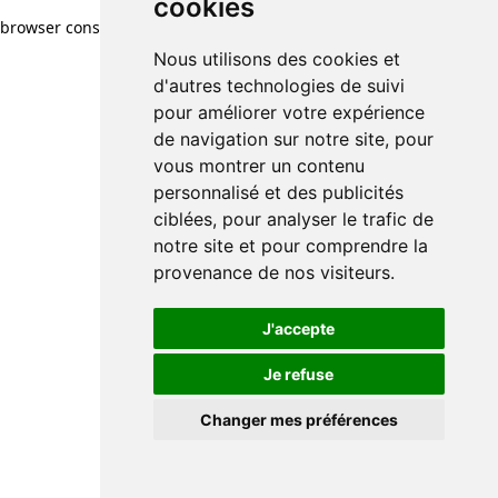
cookies
cookies
browser console for more information)
.
Nous utilisons des cookies et
Nous utilisons des cookies et
d'autres technologies de suivi
d'autres technologies de suivi
pour améliorer votre expérience
pour améliorer votre expérience
de navigation sur notre site, pour
de navigation sur notre site, pour
vous montrer un contenu
vous montrer un contenu
personnalisé et des publicités
personnalisé et des publicités
ciblées, pour analyser le trafic de
ciblées, pour analyser le trafic de
notre site et pour comprendre la
notre site et pour comprendre la
provenance de nos visiteurs.
provenance de nos visiteurs.
J'accepte
J'accepte
Je refuse
Je refuse
Changer mes préférences
Changer mes préférences