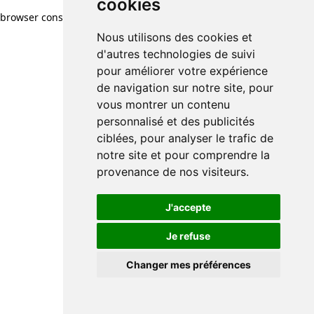
cookies
cookies
browser console for more information)
.
Nous utilisons des cookies et
Nous utilisons des cookies et
d'autres technologies de suivi
d'autres technologies de suivi
pour améliorer votre expérience
pour améliorer votre expérience
de navigation sur notre site, pour
de navigation sur notre site, pour
vous montrer un contenu
vous montrer un contenu
personnalisé et des publicités
personnalisé et des publicités
ciblées, pour analyser le trafic de
ciblées, pour analyser le trafic de
notre site et pour comprendre la
notre site et pour comprendre la
provenance de nos visiteurs.
provenance de nos visiteurs.
J'accepte
J'accepte
Je refuse
Je refuse
Changer mes préférences
Changer mes préférences