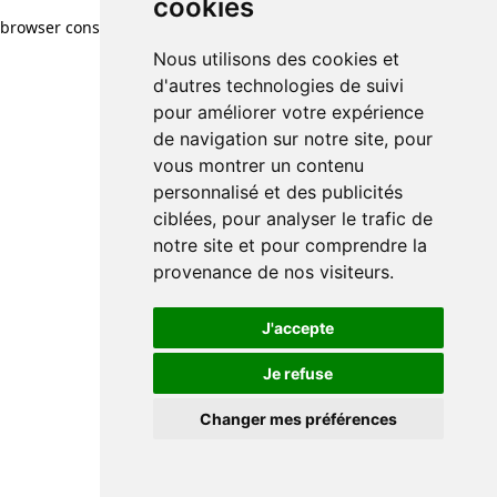
cookies
cookies
browser console for more information)
.
Nous utilisons des cookies et
Nous utilisons des cookies et
d'autres technologies de suivi
d'autres technologies de suivi
pour améliorer votre expérience
pour améliorer votre expérience
de navigation sur notre site, pour
de navigation sur notre site, pour
vous montrer un contenu
vous montrer un contenu
personnalisé et des publicités
personnalisé et des publicités
ciblées, pour analyser le trafic de
ciblées, pour analyser le trafic de
notre site et pour comprendre la
notre site et pour comprendre la
provenance de nos visiteurs.
provenance de nos visiteurs.
J'accepte
J'accepte
Je refuse
Je refuse
Changer mes préférences
Changer mes préférences