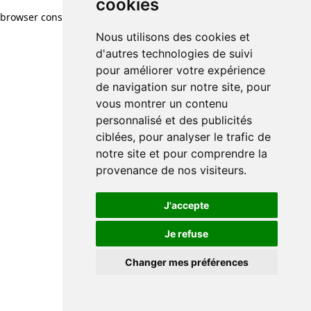
cookies
cookies
browser console for more information)
.
Nous utilisons des cookies et
Nous utilisons des cookies et
d'autres technologies de suivi
d'autres technologies de suivi
pour améliorer votre expérience
pour améliorer votre expérience
de navigation sur notre site, pour
de navigation sur notre site, pour
vous montrer un contenu
vous montrer un contenu
personnalisé et des publicités
personnalisé et des publicités
ciblées, pour analyser le trafic de
ciblées, pour analyser le trafic de
notre site et pour comprendre la
notre site et pour comprendre la
provenance de nos visiteurs.
provenance de nos visiteurs.
J'accepte
J'accepte
Je refuse
Je refuse
Changer mes préférences
Changer mes préférences