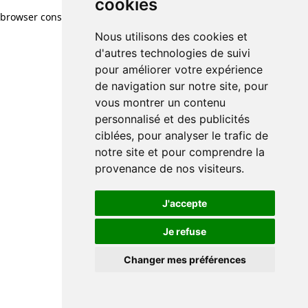
cookies
cookies
browser console for more information)
.
Nous utilisons des cookies et
Nous utilisons des cookies et
d'autres technologies de suivi
d'autres technologies de suivi
pour améliorer votre expérience
pour améliorer votre expérience
de navigation sur notre site, pour
de navigation sur notre site, pour
vous montrer un contenu
vous montrer un contenu
personnalisé et des publicités
personnalisé et des publicités
ciblées, pour analyser le trafic de
ciblées, pour analyser le trafic de
notre site et pour comprendre la
notre site et pour comprendre la
provenance de nos visiteurs.
provenance de nos visiteurs.
J'accepte
J'accepte
Je refuse
Je refuse
Changer mes préférences
Changer mes préférences