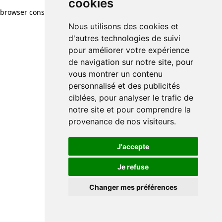
cookies
cookies
browser console for more information)
.
Nous utilisons des cookies et
Nous utilisons des cookies et
d'autres technologies de suivi
d'autres technologies de suivi
pour améliorer votre expérience
pour améliorer votre expérience
de navigation sur notre site, pour
de navigation sur notre site, pour
vous montrer un contenu
vous montrer un contenu
personnalisé et des publicités
personnalisé et des publicités
ciblées, pour analyser le trafic de
ciblées, pour analyser le trafic de
notre site et pour comprendre la
notre site et pour comprendre la
provenance de nos visiteurs.
provenance de nos visiteurs.
J'accepte
J'accepte
Je refuse
Je refuse
Changer mes préférences
Changer mes préférences