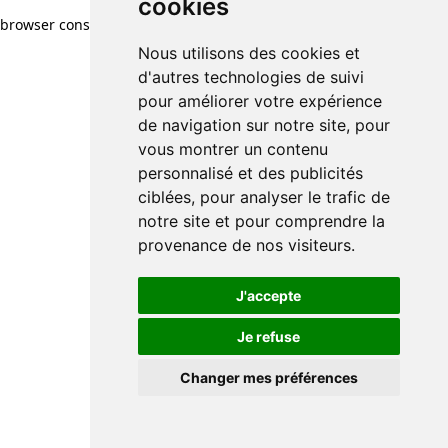
cookies
cookies
browser console for more information)
.
Nous utilisons des cookies et
Nous utilisons des cookies et
d'autres technologies de suivi
d'autres technologies de suivi
pour améliorer votre expérience
pour améliorer votre expérience
de navigation sur notre site, pour
de navigation sur notre site, pour
vous montrer un contenu
vous montrer un contenu
personnalisé et des publicités
personnalisé et des publicités
ciblées, pour analyser le trafic de
ciblées, pour analyser le trafic de
notre site et pour comprendre la
notre site et pour comprendre la
provenance de nos visiteurs.
provenance de nos visiteurs.
J'accepte
J'accepte
Je refuse
Je refuse
Changer mes préférences
Changer mes préférences