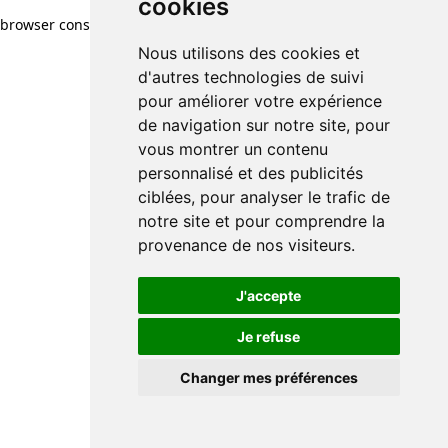
cookies
cookies
browser console for more information)
.
Nous utilisons des cookies et
Nous utilisons des cookies et
d'autres technologies de suivi
d'autres technologies de suivi
pour améliorer votre expérience
pour améliorer votre expérience
de navigation sur notre site, pour
de navigation sur notre site, pour
vous montrer un contenu
vous montrer un contenu
personnalisé et des publicités
personnalisé et des publicités
ciblées, pour analyser le trafic de
ciblées, pour analyser le trafic de
notre site et pour comprendre la
notre site et pour comprendre la
provenance de nos visiteurs.
provenance de nos visiteurs.
J'accepte
J'accepte
Je refuse
Je refuse
Changer mes préférences
Changer mes préférences