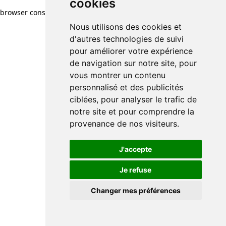
cookies
cookies
browser console for more information)
.
Nous utilisons des cookies et
Nous utilisons des cookies et
d'autres technologies de suivi
d'autres technologies de suivi
pour améliorer votre expérience
pour améliorer votre expérience
de navigation sur notre site, pour
de navigation sur notre site, pour
vous montrer un contenu
vous montrer un contenu
personnalisé et des publicités
personnalisé et des publicités
ciblées, pour analyser le trafic de
ciblées, pour analyser le trafic de
notre site et pour comprendre la
notre site et pour comprendre la
provenance de nos visiteurs.
provenance de nos visiteurs.
J'accepte
J'accepte
Je refuse
Je refuse
Changer mes préférences
Changer mes préférences