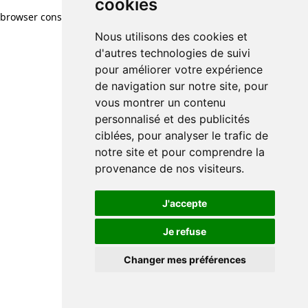
cookies
cookies
browser console for more information)
.
Nous utilisons des cookies et
Nous utilisons des cookies et
d'autres technologies de suivi
d'autres technologies de suivi
pour améliorer votre expérience
pour améliorer votre expérience
de navigation sur notre site, pour
de navigation sur notre site, pour
vous montrer un contenu
vous montrer un contenu
personnalisé et des publicités
personnalisé et des publicités
ciblées, pour analyser le trafic de
ciblées, pour analyser le trafic de
notre site et pour comprendre la
notre site et pour comprendre la
provenance de nos visiteurs.
provenance de nos visiteurs.
J'accepte
J'accepte
Je refuse
Je refuse
Changer mes préférences
Changer mes préférences