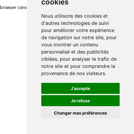
cookies
cookies
browser console for more information)
.
Nous utilisons des cookies et
Nous utilisons des cookies et
d'autres technologies de suivi
d'autres technologies de suivi
pour améliorer votre expérience
pour améliorer votre expérience
de navigation sur notre site, pour
de navigation sur notre site, pour
vous montrer un contenu
vous montrer un contenu
personnalisé et des publicités
personnalisé et des publicités
ciblées, pour analyser le trafic de
ciblées, pour analyser le trafic de
notre site et pour comprendre la
notre site et pour comprendre la
provenance de nos visiteurs.
provenance de nos visiteurs.
J'accepte
J'accepte
Je refuse
Je refuse
Changer mes préférences
Changer mes préférences