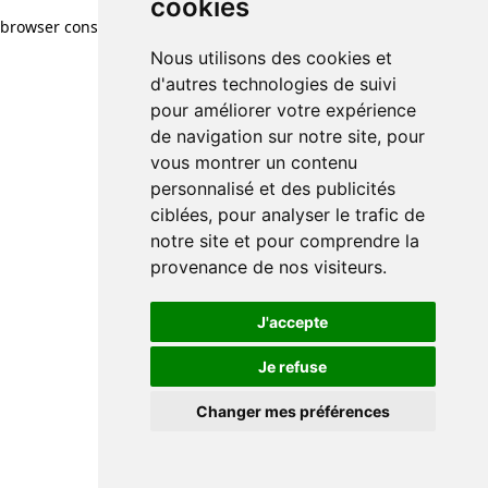
cookies
cookies
browser console for more information)
.
Nous utilisons des cookies et
Nous utilisons des cookies et
d'autres technologies de suivi
d'autres technologies de suivi
pour améliorer votre expérience
pour améliorer votre expérience
de navigation sur notre site, pour
de navigation sur notre site, pour
vous montrer un contenu
vous montrer un contenu
personnalisé et des publicités
personnalisé et des publicités
ciblées, pour analyser le trafic de
ciblées, pour analyser le trafic de
notre site et pour comprendre la
notre site et pour comprendre la
provenance de nos visiteurs.
provenance de nos visiteurs.
J'accepte
J'accepte
Je refuse
Je refuse
Changer mes préférences
Changer mes préférences