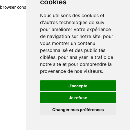
cookies
cookies
browser console for more information)
.
Nous utilisons des cookies et
Nous utilisons des cookies et
d'autres technologies de suivi
d'autres technologies de suivi
pour améliorer votre expérience
pour améliorer votre expérience
de navigation sur notre site, pour
de navigation sur notre site, pour
vous montrer un contenu
vous montrer un contenu
personnalisé et des publicités
personnalisé et des publicités
ciblées, pour analyser le trafic de
ciblées, pour analyser le trafic de
notre site et pour comprendre la
notre site et pour comprendre la
provenance de nos visiteurs.
provenance de nos visiteurs.
J'accepte
J'accepte
Je refuse
Je refuse
Changer mes préférences
Changer mes préférences