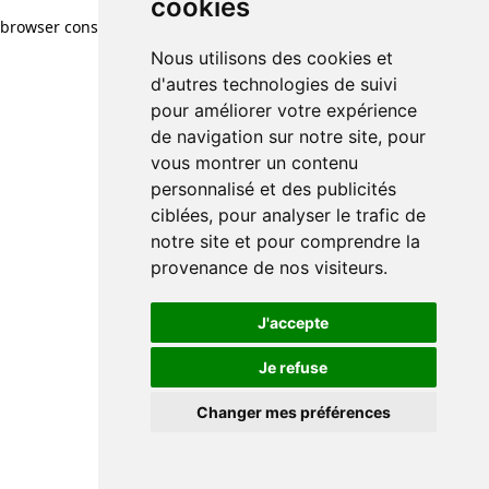
cookies
cookies
browser console for more information)
.
Nous utilisons des cookies et
Nous utilisons des cookies et
d'autres technologies de suivi
d'autres technologies de suivi
pour améliorer votre expérience
pour améliorer votre expérience
de navigation sur notre site, pour
de navigation sur notre site, pour
vous montrer un contenu
vous montrer un contenu
personnalisé et des publicités
personnalisé et des publicités
ciblées, pour analyser le trafic de
ciblées, pour analyser le trafic de
notre site et pour comprendre la
notre site et pour comprendre la
provenance de nos visiteurs.
provenance de nos visiteurs.
J'accepte
J'accepte
Je refuse
Je refuse
Changer mes préférences
Changer mes préférences