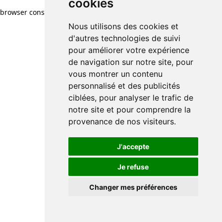
cookies
cookies
browser console for more information)
.
Nous utilisons des cookies et
Nous utilisons des cookies et
d'autres technologies de suivi
d'autres technologies de suivi
pour améliorer votre expérience
pour améliorer votre expérience
de navigation sur notre site, pour
de navigation sur notre site, pour
vous montrer un contenu
vous montrer un contenu
personnalisé et des publicités
personnalisé et des publicités
ciblées, pour analyser le trafic de
ciblées, pour analyser le trafic de
notre site et pour comprendre la
notre site et pour comprendre la
provenance de nos visiteurs.
provenance de nos visiteurs.
J'accepte
J'accepte
Je refuse
Je refuse
Changer mes préférences
Changer mes préférences