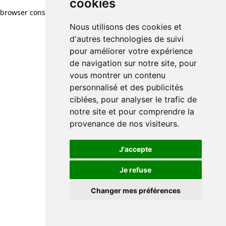
cookies
cookies
browser console for more information)
.
Nous utilisons des cookies et
Nous utilisons des cookies et
d'autres technologies de suivi
d'autres technologies de suivi
pour améliorer votre expérience
pour améliorer votre expérience
de navigation sur notre site, pour
de navigation sur notre site, pour
vous montrer un contenu
vous montrer un contenu
personnalisé et des publicités
personnalisé et des publicités
ciblées, pour analyser le trafic de
ciblées, pour analyser le trafic de
notre site et pour comprendre la
notre site et pour comprendre la
provenance de nos visiteurs.
provenance de nos visiteurs.
J'accepte
J'accepte
Je refuse
Je refuse
Changer mes préférences
Changer mes préférences