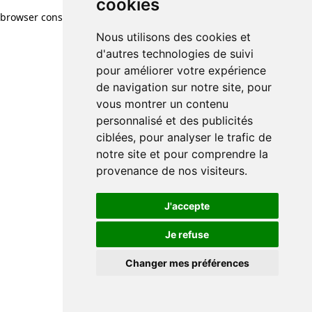
cookies
cookies
browser console for more information)
.
Nous utilisons des cookies et
Nous utilisons des cookies et
d'autres technologies de suivi
d'autres technologies de suivi
pour améliorer votre expérience
pour améliorer votre expérience
de navigation sur notre site, pour
de navigation sur notre site, pour
vous montrer un contenu
vous montrer un contenu
personnalisé et des publicités
personnalisé et des publicités
ciblées, pour analyser le trafic de
ciblées, pour analyser le trafic de
notre site et pour comprendre la
notre site et pour comprendre la
provenance de nos visiteurs.
provenance de nos visiteurs.
J'accepte
J'accepte
Je refuse
Je refuse
Changer mes préférences
Changer mes préférences