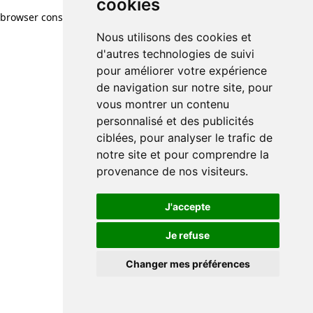
cookies
cookies
browser console for more information)
.
Nous utilisons des cookies et
Nous utilisons des cookies et
d'autres technologies de suivi
d'autres technologies de suivi
pour améliorer votre expérience
pour améliorer votre expérience
de navigation sur notre site, pour
de navigation sur notre site, pour
vous montrer un contenu
vous montrer un contenu
personnalisé et des publicités
personnalisé et des publicités
ciblées, pour analyser le trafic de
ciblées, pour analyser le trafic de
notre site et pour comprendre la
notre site et pour comprendre la
provenance de nos visiteurs.
provenance de nos visiteurs.
J'accepte
J'accepte
Je refuse
Je refuse
Changer mes préférences
Changer mes préférences