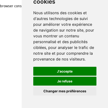
cookies
cookies
browser console for more information)
.
Nous utilisons des cookies et
Nous utilisons des cookies et
d'autres technologies de suivi
d'autres technologies de suivi
pour améliorer votre expérience
pour améliorer votre expérience
de navigation sur notre site, pour
de navigation sur notre site, pour
vous montrer un contenu
vous montrer un contenu
personnalisé et des publicités
personnalisé et des publicités
ciblées, pour analyser le trafic de
ciblées, pour analyser le trafic de
notre site et pour comprendre la
notre site et pour comprendre la
provenance de nos visiteurs.
provenance de nos visiteurs.
J'accepte
J'accepte
Je refuse
Je refuse
Changer mes préférences
Changer mes préférences