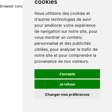
cookies
cookies
browser console for more information)
.
Nous utilisons des cookies et
Nous utilisons des cookies et
d'autres technologies de suivi
d'autres technologies de suivi
pour améliorer votre expérience
pour améliorer votre expérience
de navigation sur notre site, pour
de navigation sur notre site, pour
vous montrer un contenu
vous montrer un contenu
personnalisé et des publicités
personnalisé et des publicités
ciblées, pour analyser le trafic de
ciblées, pour analyser le trafic de
notre site et pour comprendre la
notre site et pour comprendre la
provenance de nos visiteurs.
provenance de nos visiteurs.
J'accepte
J'accepte
Je refuse
Je refuse
Changer mes préférences
Changer mes préférences