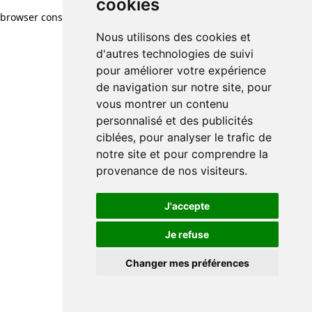
cookies
cookies
browser console for more information)
.
Nous utilisons des cookies et
Nous utilisons des cookies et
d'autres technologies de suivi
d'autres technologies de suivi
pour améliorer votre expérience
pour améliorer votre expérience
de navigation sur notre site, pour
de navigation sur notre site, pour
vous montrer un contenu
vous montrer un contenu
personnalisé et des publicités
personnalisé et des publicités
ciblées, pour analyser le trafic de
ciblées, pour analyser le trafic de
notre site et pour comprendre la
notre site et pour comprendre la
provenance de nos visiteurs.
provenance de nos visiteurs.
J'accepte
J'accepte
Je refuse
Je refuse
Changer mes préférences
Changer mes préférences