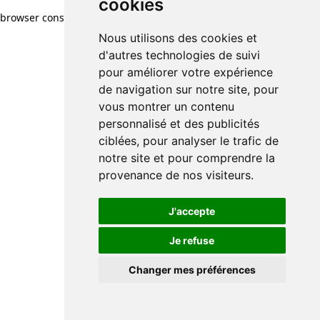
cookies
cookies
browser console for more information)
.
Nous utilisons des cookies et
Nous utilisons des cookies et
d'autres technologies de suivi
d'autres technologies de suivi
pour améliorer votre expérience
pour améliorer votre expérience
de navigation sur notre site, pour
de navigation sur notre site, pour
vous montrer un contenu
vous montrer un contenu
personnalisé et des publicités
personnalisé et des publicités
ciblées, pour analyser le trafic de
ciblées, pour analyser le trafic de
notre site et pour comprendre la
notre site et pour comprendre la
provenance de nos visiteurs.
provenance de nos visiteurs.
J'accepte
J'accepte
Je refuse
Je refuse
Changer mes préférences
Changer mes préférences