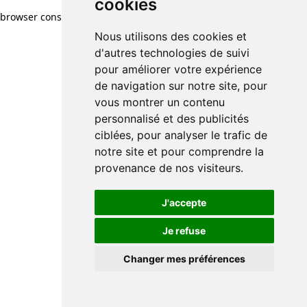
cookies
cookies
browser console for more information)
.
Nous utilisons des cookies et
Nous utilisons des cookies et
d'autres technologies de suivi
d'autres technologies de suivi
pour améliorer votre expérience
pour améliorer votre expérience
de navigation sur notre site, pour
de navigation sur notre site, pour
vous montrer un contenu
vous montrer un contenu
personnalisé et des publicités
personnalisé et des publicités
ciblées, pour analyser le trafic de
ciblées, pour analyser le trafic de
notre site et pour comprendre la
notre site et pour comprendre la
provenance de nos visiteurs.
provenance de nos visiteurs.
J'accepte
J'accepte
Je refuse
Je refuse
Changer mes préférences
Changer mes préférences