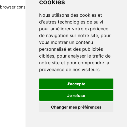
cookies
cookies
browser console for more information)
.
Nous utilisons des cookies et
Nous utilisons des cookies et
d'autres technologies de suivi
d'autres technologies de suivi
pour améliorer votre expérience
pour améliorer votre expérience
de navigation sur notre site, pour
de navigation sur notre site, pour
vous montrer un contenu
vous montrer un contenu
personnalisé et des publicités
personnalisé et des publicités
ciblées, pour analyser le trafic de
ciblées, pour analyser le trafic de
notre site et pour comprendre la
notre site et pour comprendre la
provenance de nos visiteurs.
provenance de nos visiteurs.
J'accepte
J'accepte
Je refuse
Je refuse
Changer mes préférences
Changer mes préférences