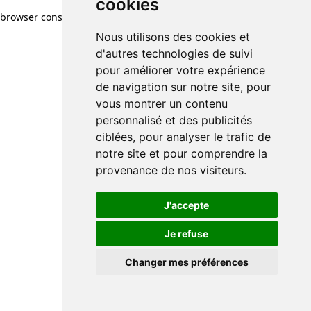
cookies
cookies
browser console for more information)
.
Nous utilisons des cookies et
Nous utilisons des cookies et
d'autres technologies de suivi
d'autres technologies de suivi
pour améliorer votre expérience
pour améliorer votre expérience
de navigation sur notre site, pour
de navigation sur notre site, pour
vous montrer un contenu
vous montrer un contenu
personnalisé et des publicités
personnalisé et des publicités
ciblées, pour analyser le trafic de
ciblées, pour analyser le trafic de
notre site et pour comprendre la
notre site et pour comprendre la
provenance de nos visiteurs.
provenance de nos visiteurs.
J'accepte
J'accepte
Je refuse
Je refuse
Changer mes préférences
Changer mes préférences