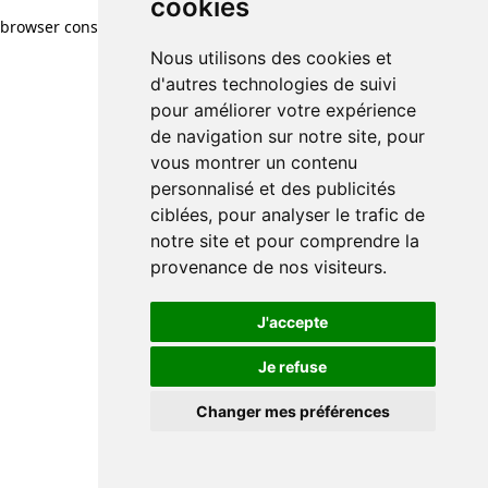
cookies
cookies
browser console for more information)
.
Nous utilisons des cookies et
Nous utilisons des cookies et
d'autres technologies de suivi
d'autres technologies de suivi
pour améliorer votre expérience
pour améliorer votre expérience
de navigation sur notre site, pour
de navigation sur notre site, pour
vous montrer un contenu
vous montrer un contenu
personnalisé et des publicités
personnalisé et des publicités
ciblées, pour analyser le trafic de
ciblées, pour analyser le trafic de
notre site et pour comprendre la
notre site et pour comprendre la
provenance de nos visiteurs.
provenance de nos visiteurs.
J'accepte
J'accepte
Je refuse
Je refuse
Changer mes préférences
Changer mes préférences