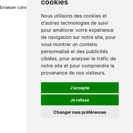
cookies
cookies
browser console for more information)
.
Nous utilisons des cookies et
Nous utilisons des cookies et
d'autres technologies de suivi
d'autres technologies de suivi
pour améliorer votre expérience
pour améliorer votre expérience
de navigation sur notre site, pour
de navigation sur notre site, pour
vous montrer un contenu
vous montrer un contenu
personnalisé et des publicités
personnalisé et des publicités
ciblées, pour analyser le trafic de
ciblées, pour analyser le trafic de
notre site et pour comprendre la
notre site et pour comprendre la
provenance de nos visiteurs.
provenance de nos visiteurs.
J'accepte
J'accepte
Je refuse
Je refuse
Changer mes préférences
Changer mes préférences