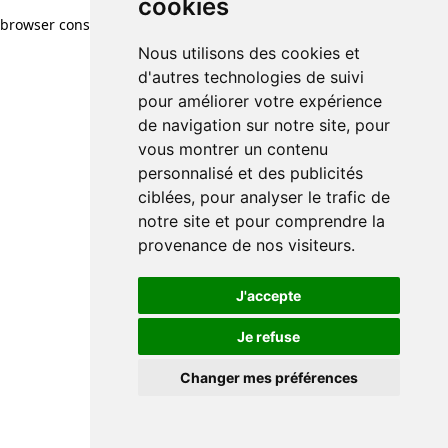
cookies
cookies
browser console for more information)
.
Nous utilisons des cookies et
Nous utilisons des cookies et
d'autres technologies de suivi
d'autres technologies de suivi
pour améliorer votre expérience
pour améliorer votre expérience
de navigation sur notre site, pour
de navigation sur notre site, pour
vous montrer un contenu
vous montrer un contenu
personnalisé et des publicités
personnalisé et des publicités
ciblées, pour analyser le trafic de
ciblées, pour analyser le trafic de
notre site et pour comprendre la
notre site et pour comprendre la
provenance de nos visiteurs.
provenance de nos visiteurs.
J'accepte
J'accepte
Je refuse
Je refuse
Changer mes préférences
Changer mes préférences