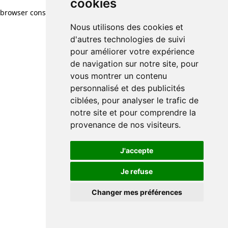
cookies
cookies
browser console for more information)
.
Nous utilisons des cookies et
Nous utilisons des cookies et
d'autres technologies de suivi
d'autres technologies de suivi
pour améliorer votre expérience
pour améliorer votre expérience
de navigation sur notre site, pour
de navigation sur notre site, pour
vous montrer un contenu
vous montrer un contenu
personnalisé et des publicités
personnalisé et des publicités
ciblées, pour analyser le trafic de
ciblées, pour analyser le trafic de
notre site et pour comprendre la
notre site et pour comprendre la
provenance de nos visiteurs.
provenance de nos visiteurs.
J'accepte
J'accepte
Je refuse
Je refuse
Changer mes préférences
Changer mes préférences