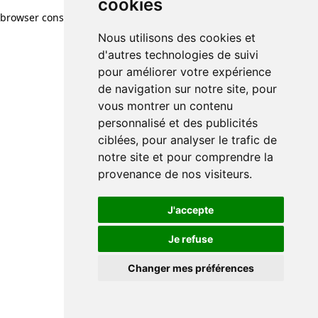
cookies
cookies
browser console for more information)
.
Nous utilisons des cookies et
Nous utilisons des cookies et
d'autres technologies de suivi
d'autres technologies de suivi
pour améliorer votre expérience
pour améliorer votre expérience
de navigation sur notre site, pour
de navigation sur notre site, pour
vous montrer un contenu
vous montrer un contenu
personnalisé et des publicités
personnalisé et des publicités
ciblées, pour analyser le trafic de
ciblées, pour analyser le trafic de
notre site et pour comprendre la
notre site et pour comprendre la
provenance de nos visiteurs.
provenance de nos visiteurs.
J'accepte
J'accepte
Je refuse
Je refuse
Changer mes préférences
Changer mes préférences