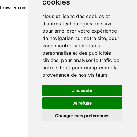
cookies
cookies
browser console for more information)
.
Nous utilisons des cookies et
Nous utilisons des cookies et
d'autres technologies de suivi
d'autres technologies de suivi
pour améliorer votre expérience
pour améliorer votre expérience
de navigation sur notre site, pour
de navigation sur notre site, pour
vous montrer un contenu
vous montrer un contenu
personnalisé et des publicités
personnalisé et des publicités
ciblées, pour analyser le trafic de
ciblées, pour analyser le trafic de
notre site et pour comprendre la
notre site et pour comprendre la
provenance de nos visiteurs.
provenance de nos visiteurs.
J'accepte
J'accepte
Je refuse
Je refuse
Changer mes préférences
Changer mes préférences