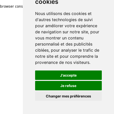
cookies
cookies
browser console for more information)
.
Nous utilisons des cookies et
Nous utilisons des cookies et
d'autres technologies de suivi
d'autres technologies de suivi
pour améliorer votre expérience
pour améliorer votre expérience
de navigation sur notre site, pour
de navigation sur notre site, pour
vous montrer un contenu
vous montrer un contenu
personnalisé et des publicités
personnalisé et des publicités
ciblées, pour analyser le trafic de
ciblées, pour analyser le trafic de
notre site et pour comprendre la
notre site et pour comprendre la
provenance de nos visiteurs.
provenance de nos visiteurs.
J'accepte
J'accepte
Je refuse
Je refuse
Changer mes préférences
Changer mes préférences