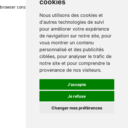
cookies
cookies
browser console for more information)
.
Nous utilisons des cookies et
Nous utilisons des cookies et
d'autres technologies de suivi
d'autres technologies de suivi
pour améliorer votre expérience
pour améliorer votre expérience
de navigation sur notre site, pour
de navigation sur notre site, pour
vous montrer un contenu
vous montrer un contenu
personnalisé et des publicités
personnalisé et des publicités
ciblées, pour analyser le trafic de
ciblées, pour analyser le trafic de
notre site et pour comprendre la
notre site et pour comprendre la
provenance de nos visiteurs.
provenance de nos visiteurs.
J'accepte
J'accepte
Je refuse
Je refuse
Changer mes préférences
Changer mes préférences