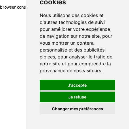
cookies
cookies
browser console for more information)
.
Nous utilisons des cookies et
Nous utilisons des cookies et
d'autres technologies de suivi
d'autres technologies de suivi
pour améliorer votre expérience
pour améliorer votre expérience
de navigation sur notre site, pour
de navigation sur notre site, pour
vous montrer un contenu
vous montrer un contenu
personnalisé et des publicités
personnalisé et des publicités
ciblées, pour analyser le trafic de
ciblées, pour analyser le trafic de
notre site et pour comprendre la
notre site et pour comprendre la
provenance de nos visiteurs.
provenance de nos visiteurs.
J'accepte
J'accepte
Je refuse
Je refuse
Changer mes préférences
Changer mes préférences