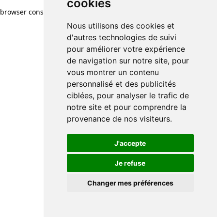
cookies
cookies
browser console for more information)
.
Nous utilisons des cookies et
Nous utilisons des cookies et
d'autres technologies de suivi
d'autres technologies de suivi
pour améliorer votre expérience
pour améliorer votre expérience
de navigation sur notre site, pour
de navigation sur notre site, pour
vous montrer un contenu
vous montrer un contenu
personnalisé et des publicités
personnalisé et des publicités
ciblées, pour analyser le trafic de
ciblées, pour analyser le trafic de
notre site et pour comprendre la
notre site et pour comprendre la
provenance de nos visiteurs.
provenance de nos visiteurs.
J'accepte
J'accepte
Je refuse
Je refuse
Changer mes préférences
Changer mes préférences