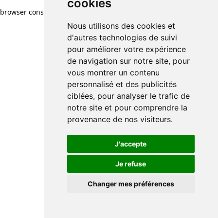
cookies
cookies
browser console for more information)
.
Nous utilisons des cookies et
Nous utilisons des cookies et
d'autres technologies de suivi
d'autres technologies de suivi
pour améliorer votre expérience
pour améliorer votre expérience
de navigation sur notre site, pour
de navigation sur notre site, pour
vous montrer un contenu
vous montrer un contenu
personnalisé et des publicités
personnalisé et des publicités
ciblées, pour analyser le trafic de
ciblées, pour analyser le trafic de
notre site et pour comprendre la
notre site et pour comprendre la
provenance de nos visiteurs.
provenance de nos visiteurs.
J'accepte
J'accepte
Je refuse
Je refuse
Changer mes préférences
Changer mes préférences