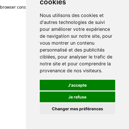
cookies
cookies
browser console for more information)
.
Nous utilisons des cookies et
Nous utilisons des cookies et
d'autres technologies de suivi
d'autres technologies de suivi
pour améliorer votre expérience
pour améliorer votre expérience
de navigation sur notre site, pour
de navigation sur notre site, pour
vous montrer un contenu
vous montrer un contenu
personnalisé et des publicités
personnalisé et des publicités
ciblées, pour analyser le trafic de
ciblées, pour analyser le trafic de
notre site et pour comprendre la
notre site et pour comprendre la
provenance de nos visiteurs.
provenance de nos visiteurs.
J'accepte
J'accepte
Je refuse
Je refuse
Changer mes préférences
Changer mes préférences