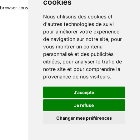
cookies
cookies
browser console for more information)
.
Nous utilisons des cookies et
Nous utilisons des cookies et
d'autres technologies de suivi
d'autres technologies de suivi
pour améliorer votre expérience
pour améliorer votre expérience
de navigation sur notre site, pour
de navigation sur notre site, pour
vous montrer un contenu
vous montrer un contenu
personnalisé et des publicités
personnalisé et des publicités
ciblées, pour analyser le trafic de
ciblées, pour analyser le trafic de
notre site et pour comprendre la
notre site et pour comprendre la
provenance de nos visiteurs.
provenance de nos visiteurs.
J'accepte
J'accepte
Je refuse
Je refuse
Changer mes préférences
Changer mes préférences