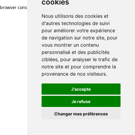
cookies
cookies
browser console for more information)
.
Nous utilisons des cookies et
Nous utilisons des cookies et
d'autres technologies de suivi
d'autres technologies de suivi
pour améliorer votre expérience
pour améliorer votre expérience
de navigation sur notre site, pour
de navigation sur notre site, pour
vous montrer un contenu
vous montrer un contenu
personnalisé et des publicités
personnalisé et des publicités
ciblées, pour analyser le trafic de
ciblées, pour analyser le trafic de
notre site et pour comprendre la
notre site et pour comprendre la
provenance de nos visiteurs.
provenance de nos visiteurs.
J'accepte
J'accepte
Je refuse
Je refuse
Changer mes préférences
Changer mes préférences