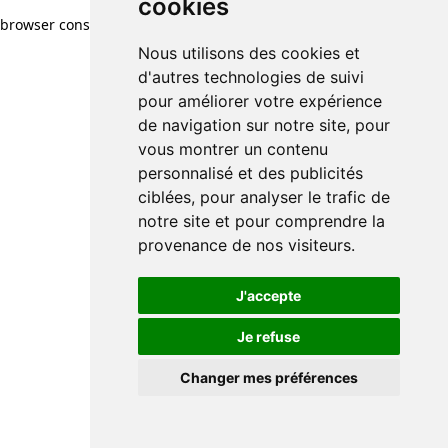
cookies
cookies
browser console for more information)
.
Nous utilisons des cookies et
Nous utilisons des cookies et
d'autres technologies de suivi
d'autres technologies de suivi
pour améliorer votre expérience
pour améliorer votre expérience
de navigation sur notre site, pour
de navigation sur notre site, pour
vous montrer un contenu
vous montrer un contenu
personnalisé et des publicités
personnalisé et des publicités
ciblées, pour analyser le trafic de
ciblées, pour analyser le trafic de
notre site et pour comprendre la
notre site et pour comprendre la
provenance de nos visiteurs.
provenance de nos visiteurs.
J'accepte
J'accepte
Je refuse
Je refuse
Changer mes préférences
Changer mes préférences